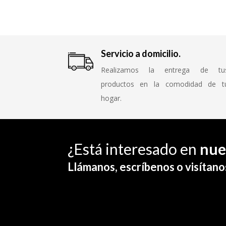
Servicio a domicilio.
Realizamos la entrega de tu
productos en la comodidad de t
hogar.
¿Está interesado en
nue
Llámanos, escríbenos o visítano